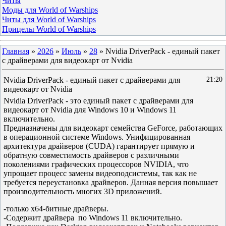
Читы
Моды для World of Warships
Читы для World of Warships
Прицелы World of Warships
Главная
»
2026
»
Июль
»
28
» Nvidia DriverPack - единый пакет
с драйверами для видеокарт от Nvidia
Nvidia DriverPack - единый пакет с драйверами для
21:20
видеокарт от Nvidia
Nvidia DriverPack - это единый пакет с драйверами для
видеокарт от Nvidia для Windows 10 и Windows 11
включительно.
Предназначены для видеокарт семейства GeForce, работающих
в операционной системе Windows. Унифицированная
архитектура драйверов (CUDA) гарантирует прямую и
обратную совместимость драйверов с различными
поколениями графических процессоров NVIDIA, что
упрощает процесс замены видеоподсистемы, так как не
требуется переустановка драйверов. Данная версия повышает
производительность многих 3D приложений.
-только x64-битные драйверы.
-Содержит драйвера по Windows 11 включительно.