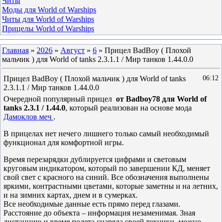
Читы
Моды для World of Warships
Читы для World of Warships
Прицелы World of Warships
Главная
»
2026
»
Август
»
6
» Прицел BadBoy ( Плохой
мальчик ) для World of tanks 2.3.1.1 / Мир танков 1.44.0.0
Прицел BadBoy ( Плохой мальчик ) для World of tanks
06:12
2.3.1.1 / Мир танков 1.44.0.0
Очередной популярный прицел
от Badboy78 для World of
tanks 2.3.1 / 1.44.0
, который реализован на основе мода
Дамоклов меч
.
В прицелах нет нечего лишнего только самый необходимый
функционал для комфортной игры.
Время перезарядки дублируется цифрами и световым
круговым индикатором, который по завершении КД, меняет
свой свет с красного на синий. Все обозначения выполнены
яркими, контрастными цветами, которые заметны и на летних,
и на зимних картах, днем и в сумерках.
Все необходимые данные есть прямо перед глазами.
Расстояние до объекта – информация незаменимая. Зная
дистанцию и время полета снаряда своей техники, можно