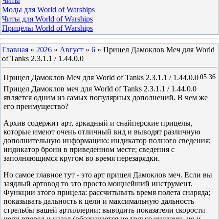
Читы
Моды для World of Warships
Читы для World of Warships
Прицелы World of Warships
Главная
»
2026
»
Август
»
6
» Прицел Дамоклов Меч для World
of Tanks 2.3.1.1 / 1.44.0.0
Прицел Дамоклов Меч для World of Tanks 2.3.1.1 / 1.44.0.0
05:36
Прицел Дамоклов меч для World of Tanks 2.3.1.1 / 1.44.0.0
является одним из самых популярных дополнений. В чем же
его преимущество?
Архив содержит арт, аркадный и снайперские прицелы,
которые имеют очень отличный вид и выводят различную
дополнительную информацию: индикатор полного сведения;
индикатор брони в приведенном месте; сведения с
заполняющимся кругом во время перезарядки.
Но самое главное тут - это арт прицел Дамоклов меч. Если вы
заядлый артовод то это просто мощнейший инструмент.
Функции этого прицела: рассчитывать время полета снаряда;
показывать дальность к цели и максимальную дальность
стрельбы вашей артиллерии; выводить показатели скорости
цели вперед и назад (обозначается не только числами, но и