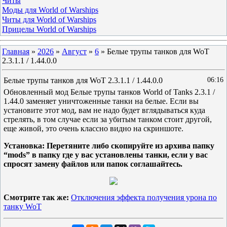
Читы
Моды для World of Warships
Читы для World of Warships
Прицелы World of Warships
Главная
»
2026
»
Август
»
6
» Белые трупы танков для WoT
2.3.1.1 / 1.44.0.0
Белые трупы танков для WoT 2.3.1.1 / 1.44.0.0
06:16
Обновленный мод Белые трупы танков World of Tanks 2.3.1 /
1.44.0 заменяет уничтоженные танки на белые. Если вы
установите этот мод, вам не надо будет вглядываться куда
стрелять, в том случае если за убитым танком стоит другой,
еще живой, это очень классно видно на скриншоте.
Установка: Перетяните либо скопируйте из архива папку
“mods” в папку где у вас установлены танки, если у вас
спросят замену файлов или папок соглашайтесь.
Смотрите так же:
Отключения эффекта получения урона по
танку WoT