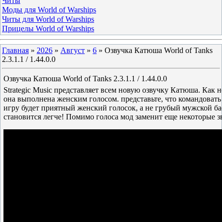
Читы
Моды для World of Warships
Читы для World of Warships
Прицелы World of Warships
Главная
»
2026
»
Август
»
6
» Озвучка Катюша World of Tanks
2.3.1.1 / 1.44.0.0
Озвучка Катюша World of Tanks 2.3.1.1 / 1.44.0.0
Strategic Music представляет всем новую озвучку Катюша. Как н
она выполнена женским голосом. представьте, что командовать
игру будет приятный женский голосок, а не грубый мужской ба
становится легче! Помимо голоса мод заменит еще некоторые з