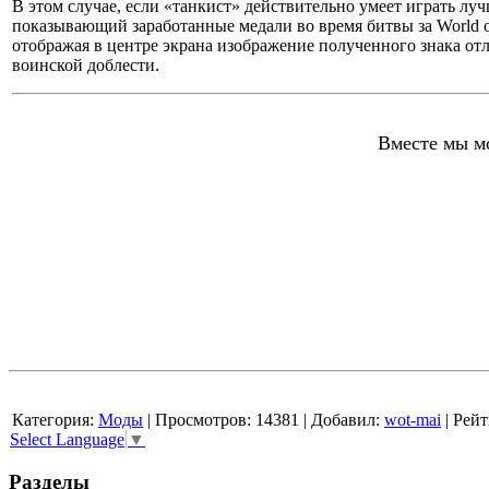
В этом случае, если «танкист» действительно умеет играть луч
показывающий заработанные медали во время битвы за World o
отображая в центре экрана изображение полученного знака от
воинской доблести.
Вместе мы мо
Категория
:
Моды
|
Просмотров
: 14381 |
Добавил
:
wot-mai
|
Рейт
Select Language
▼
Разделы