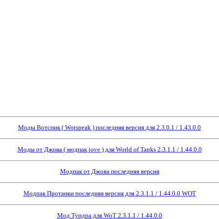
Моды Вотспик ( Wotspeak ) последняя версия для 2.3.0.1 / 1.43.0.0
Моды от Джова ( модпак jove ) для World of Tanks 2.3.1.1 / 1.44.0.0
Модпак от Джова последняя версия
Модпак Протанки последняя версия для 2.3.1.1 / 1.44.0.0 WOT
Мод Тундра для WoT 2.3.1.1 / 1.44.0.0