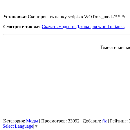
Установка:
Скопировать папку scripts в WOT/res_mods/*.*.*/.
Смотрите так же:
Скачать моды от Джова для world of tanks
Вместе мы мо
Категория
:
Моды
|
Просмотров
: 33992 |
Добавил
:
fiz
|
Рейтинг
:
Select Language
▼