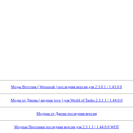
Моды Вотспик ( Wotspeak ) последняя версия для 2.3.0.1 / 1.43.0.0
Моды от Джова ( модпак jove ) для World of Tanks 2.3.1.1 / 1.44.0.0
Модпак от Джова последняя версия
Модпак Протанки последняя версия для 2.3.1.1 / 1.44.0.0 WOT