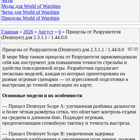
Читы
Моды для World of Warships
Читы для World of Warships
Прицелы World of Warships
Главная
»
2026
»
Август
»
6
» Прицелы от Разрушителя
(Destroyer) для 2.3.1.1 / 1.44.0.0
Прицелы от Разрушителя (Destroyer) для 2.3.1.1 / 1.44.0.0
05:33
В мире Мир танков прицелы от Разрушителя зарекомендовали
себя как инструмент для повышения точности стрельбы и
удобства повседневной игры. Разработчик предлагает
несколько моделей, каждая из которых ориентирована на
разные игровые сценарии — от агрессивной подготовки к
выстрелам до точной навигации по карте.
Основные модели и их особенности
— Прицел Destroyer Scope A: улучшенная разбивка дальности
и более чёткая развёртка сетки, что облегчает контроль отдачи
на среднем и длинном бою. Подходит игрокам,
предпочитающим спокойную тактику и точность выстрела.
— Прицел Destroyer Scope B: укороченная задержка
обновления изображения и увеличенная поле зрения, полезен