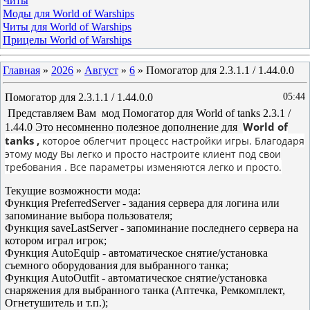
Читы
Моды для World of Warships
Читы для World of Warships
Прицелы World of Warships
Главная
»
2026
»
Август
»
6
» Помогатор для 2.3.1.1 / 1.44.0.0
Помогатор для 2.3.1.1 / 1.44.0.0
05:44
Представляем Вам мод Помогатор для World of tanks 2.3.1 /
World of
1.44.0 Это несомненно полезное дополнение для
tanks ,
которое облегчит процесс
настройки игры. Благодаря
этому моду Вы легко и просто настроите клиент под свои
требования . Все параметры изменяются легко и просто.
Текущие возможности мода:
Функция PreferredServer - задания сервера для логина или
запоминание выбора пользователя;
Функция saveLastServer - запоминание последнего сервера на
котором играл игрок;
Функция AutoEquip - автоматическое снятие/установка
съемного оборудования для выбранного танка;
Функция AutoOutfit - автоматическое снятие/установка
снаряжения для выбранного танка (Аптечка, Ремкомплект,
Огнетушитель и т.п.);