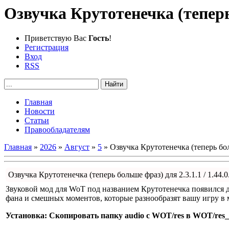
Озвучка Крутотенечка (теперь б
Приветствую Вас
Гость
!
Регистрация
Вход
RSS
Главная
Новости
Статьи
Правообладателям
Главная
»
2026
»
Август
»
5
» Озвучка Крутотенечка (теперь боль
Озвучка Крутотенечка (теперь больше фраз) для 2.3.1.1 / 1.44.0
Звуковой мод для WoT под названием Крутотенечка появился д
фана и смешных моментов, которые разнообразят вашу игру в м
Установка: Скопировать папку audio с WOT/res в WOT/res_