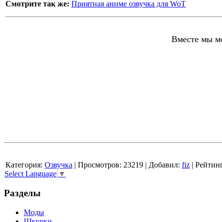
Смотрите так же:
Приятная аниме озвучка для WoT
Вместе мы мо
Категория
:
Озвучка
|
Просмотров
: 23219 |
Добавил
:
fiz
|
Рейтин
Select Language
▼
Разделы
Моды
Шкурки