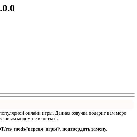
.0.0
 популярной онлайн игры. Данная озвучка подарит вам море
звуковым модом не включать.
/res_mods/[версия_игры]/, подтвердить замену.