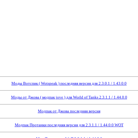
Моды Вотспик ( Wotspeak ) последняя версия для 2.3.0.1 / 1.43.0.0
Моды от Джова ( модпак jove ) для World of Tanks 2.3.1.1 / 1.44.0.0
Модпак от Джова последняя версия
Модпак Протанки последняя версия для 2.3.1.1 / 1.44.0.0 WOT