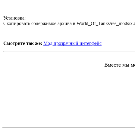
Установка:
Скопировать содержимое архива в World_Of_Tanks/res_mods/х.х.
Смотрите так же:
Мод прозрачный интерфейс
Вместе мы мо