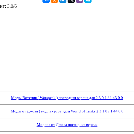
нг
:
3.0
/
6
Моды Вотспик ( Wotspeak ) последняя версия для 2.3.0.1 / 1.43.0.0
Моды от Джова ( модпак jove ) для World of Tanks 2.3.1.0 / 1.44.0.0
Модпак от Джова последняя версия