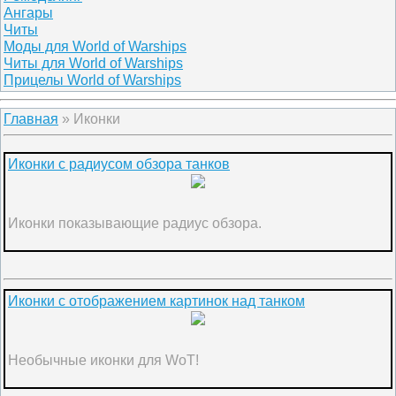
Ангары
Читы
Моды для World of Warships
Читы для World of Warships
Прицелы World of Warships
Главная
»
Иконки
Иконки с радиусом обзора танков
Иконки показывающие радиус обзора.
Иконки с отображением картинок над танком
Необычные иконки для WoT!