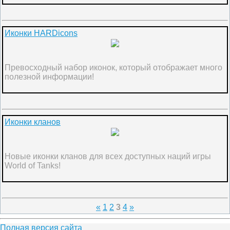
Иконки HARDicons
Превосходный набор иконок, который отображает много
полезной информации!
Иконки кланов
Новые иконки кланов для всех доступных наций игры
World of Tanks!
«
1
2
3
4
»
Полная версия сайта