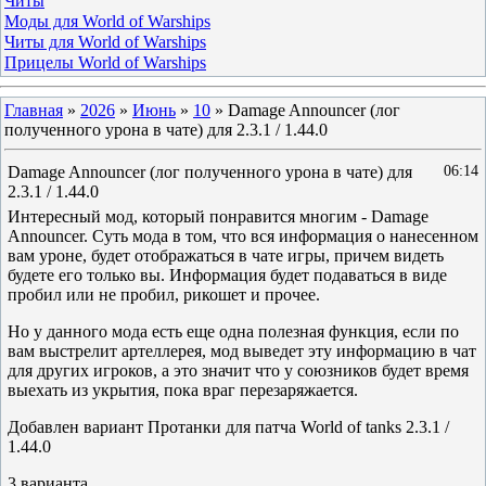
Читы
Моды для World of Warships
Читы для World of Warships
Прицелы World of Warships
Главная
»
2026
»
Июнь
»
10
» Damage Announcer (лог
полученного урона в чате) для 2.3.1 / 1.44.0
Damage Announcer (лог полученного урона в чате) для
06:14
2.3.1 / 1.44.0
Интересный мод, который понравится многим - Damage
Announcer. Суть мода в том, что вся информация о нанесенном
вам уроне, будет отображаться в чате игры, причем видеть
будете его только вы. Информация будет подаваться в виде
пробил или не пробил, рикошет и прочее.
Но у данного мода есть еще одна полезная функция, если по
вам выстрелит артеллерея, мод выведет эту информацию в чат
для других игроков, а это значит что у союзников будет время
выехать из укрытия, пока враг перезаряжается.
Добавлен вариант Протанки для патча World of tanks 2.3.1 /
1.44.0
3 варианта