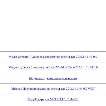
Моды Вотспик ( Wotspeak ) последняя версия для 2.3.0.1 / 1.43.0.0
Моды от Джова ( модпак jove ) для World of Tanks 2.3.1.1 / 1.44.0.0
Модпак от Джова последняя версия
Модпак Протанки последняя версия для 2.3.1.1 / 1.44.0.0 WOT
Мод Тундра для WoT 2.3.1.1 / 1.44.0.0